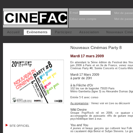
E-mail
Mot de passe
Créez votre compte
Mot de passe
Accueil
Evènements
Participez
Association
Nouveaux Cin
Nouveaux Cinémas Party 8
Mardi 17 mars 2009
En attendant la 5ème édition du Festival des 
juin 2009 à Paris et en Ile de France, venez no
Cinémas Party #8, Soirée Concerts et Courts-Mét
Mardi 17 Mars 2009
à partir de 20H
à la Flèche d’Or
102 bis rue de bagnolet 75020 Paris
Métro Gambetta (ligne 3) ou Alexandre Dumas (lig
Entrée 5 € avec conso
Au programme
: Venez voir en Live ou découvrir
Wild Desire
Groupe Pop/Rock né en 2006, ce quatuor di
accompagnée de puissants riffs de guitare inspi
psychédélique bien à eux.
You and You
SITE OFFICIEL
4 jeunes et beaux garçons qui cultivent leur Folk
où cavalaient déjà Beirut et Sufjan Stevens. Le gro