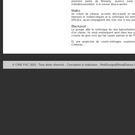
première partie de Moriarty, avance san
mélodiessensibles, à la saveur douce-​amère.
Malko
se colore de sérieux accents disco-punk et n
intenses et mélancoliques et la rythmique est dom
efficace, qu’accompagnent des voix tour à tour pu
Blackpool
Le groupe allie la rythmique du duo basse/batter
d’un clavier. Ils nous embarquent ainsi dans leur 
croisée du gros rock qui fait sauter partout et de l’
Et une projection de courts-métrages surpris
Cinémas...
© CINE FAC 2010 - Tous droits réservés - Conception & réalisation : WebDesign@BrutalDeluxe.b