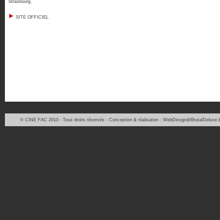
Strasbourg
.
SITE OFFICIEL
© CINE FAC 2010 - Tous droits réservés - Conception & réalisation : WebDesign@BrutalDeluxe.b