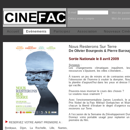
E-mail
Mot de passe
Créez votre compte
Mot de passe
Accueil
Evènements
Participez
Association
Nouveaux Cin
Nous Resterons Sur Terre
De Olivier Bourgeois & Pierre Baroug
Sortie Nationale le 8 avril 2009
Synopsis
:
Les changements climatiques inquiètent, le
ressources s’épuisent, les villes s’étendent...
À travers un jeu de miroirs et de contrastes entr
l’obsession de l’homme à vouloir la dompter, Nou
la planète d’aujourd’hui dans les yeux et dresse l
qui vacille.
Pouvons-nous inverser le cours des choses ?
Le voulons nous vraiment ?
Avec l’environnementaliste James Lovelock, le p
Prix Nobel de la Paix Mikhaïl Gorbatchev et Wang
chacun la liberté d’évaluer le degré d’urgence s
resterons sur Terre
.
A l’occasion de la Semaine du Développement Dura
Donnez votre portable usagé pour replanter un 
première du film.
RESERVEZ VOTRE AVANT PREMIERE A :
Bordeaux
,
Dijon
,
La Rochelle
,
Lille
,
Nantes
,