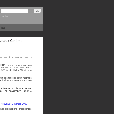
 oublié
émas
uveaux Cinémas
cours de scénarios pour la
n CQN Prod et réalisé par son
a diffusé en tant que FILM
 NOUVEAUX CINEMAS, et sera
 un scénario de court-métrage
adical, et contenant une vraie
’intention et de réalisation
le 1er novembre 2009
à
io Nouveaux Cinémas 2009
t nos productions précédentes