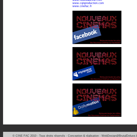
www.nouveaucine.com
www.cqnproduction.com
www.cinefac.fr
© CINE FAC 2010 - Tous droits réservés - Conception & réalisation : WebDesign@BrutalDeluxe.b