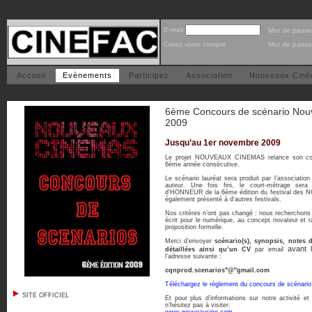
E-mail
Mot de passe
Créez votre compte
Mot de passe
Accueil
Evènements
Participez
Association
Nouveaux Cin
6ème Concours de scénario No
2009
Jusqu’au 1er novembre 2009
Le projet NOUVEAUX CINEMAS relance son con
6ème année consécutive.
Le scénario lauréat sera produit par l’associatio
auteur. Une fois fini, le court-métrage ser
d’HONNEUR de la 6ème édition du festival des
également présenté à d’autres festivals.
Nos critères n’ont pas changé : nous recherchons
écrit pour le numérique, au concept novateur et r
proposition formelle.
Merci d’envoyer
scénario(s), synopsis, notes d
avant 
détaillées ainsi qu’un CV
par email
l’adresse suivante :
cqnprod.scenarios"@"gmail.com
Téléchargez le règlement du concours de scénar
SITE OFFICIEL
Et pour plus d’informations sur notre activité e
n’hésitez pas à visiter: