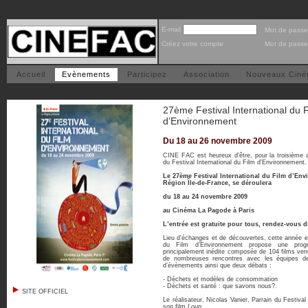
E-mail
Mot de passe
Créez votre compte
Mot de passe
Accueil
Evènements
Participez
Association
Nouveaux Cin
27ème Festival International du 
d’Environnement
Du 18 au 26 novembre 2009
CINE FAC est heureux d’être, pour la troisième 
du Festival International du Film d’Environnement.
Le 27ème Festival International du Film d’Env
Région Île-de-France, se déroulera
du 18 au 24 novembre 2009
au Cinéma La Pagode à Paris
L’entrée est gratuite pour tous, rendez-vous 
Lieu d’échanges et de découvertes, cette année en
du Film d’Environnement propose une progra
principalement inédite composée de 104 films v
de nombreuses rencontres avec les équipes de 
d’évènements ainsi que deux débats :
- Déchets et modèles de consommation
- Déchets et santé : que savons nous?.
SITE OFFICIEL
Le réalisateur, Nicolas Vanier, Parrain du Festiva
son film
Loup