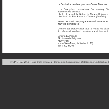
Le Festival acceuillera pour des Cartes Blanches :
- Le Guangzhou International Documentary Fil
documentaire chinoise
- Le Festival du Film Nature de Namur (Belgique)
- Le SunChild Film Festival - Yerevan (Arménie)
Venez découvrir une programmation innovante et ri
nouvelle et impliquée !
L’entrée est gratuite pour tous à toutes les séan
des places disponibles), les places sont disponib
Cinéma La Pagode
57 bis rue de Babylone,
75007 Paris
Métro Saint-François Xavier (L. 13),
Bus : 82, 87, 92
© CINE FAC 2010 - Tous droits réservés - Conception & réalisation : WebDesign@BrutalDeluxe.b